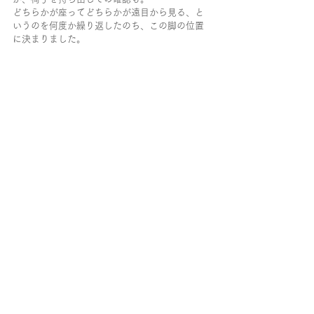
どちらかが座ってどちらかが遠目から見る、と
いうのを何度か繰り返したのち、この脚の位置
に決まりました。
図面は図面でしっかり引くのですが、最後はや
はり、目で見て、触れて、の感覚的な部分が大
事になってきます。
普段あまり働かせていないであろう感覚を、こ
の日ばかりは総動員したのでした。