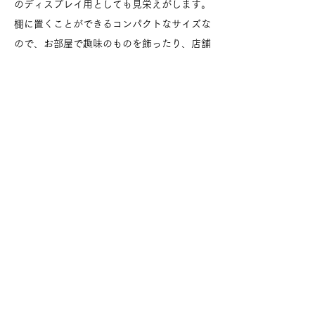
のディスプレイ用としても見栄えがします。​
棚に置くことができるコンパクトなサイズな
ので、お部屋で趣味のものを飾ったり、店舗
什器として商品をディスプレイするのもおす
すめです。
うちのうら屋
〒899-2705
鹿児島市直木町4489-1
TEL :
090-1976-0624
E-mail :
uchinouraya@gmail.com
特定商取引法に基づく表記
2019 uchinouraya All righits reserved.
©