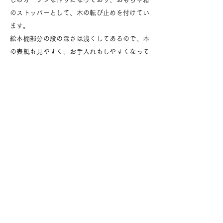
のストッパーとして、木の転び止めを付けてい
ます。
絵本棚部分の段の深さは浅くしてあるので、本
の表紙も見やすく、お手入れもしやすくなって
います。
​背板の羽目板と、きらりと光る真鍮のバーがポ
イントです。
うちのうら屋
〒899-2705
鹿児島市直木町4489-1
TEL :
090-1976-0624
E-mail :
uchinouraya@gmail.com
特定商取引法に基づく表記