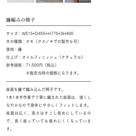
​籐編みの椅子
​サイズ：W515×D455×H770×SH400
木の種類：タモ（クスノキでの製作も可）
​張地：籐
​仕上げ：オイルフィニッシュ（ナチュラル）
​​参考価格：71,500円（税込）
​ ※販売当時の価格になります。
​座面を籐で編み込んだ椅子です。
1本1本手作業で丁寧に編まれた座面は、強くし
なやかなので身体にやさしくフィットします。
座面は広く、高さはすこし低めにしているの
で、長く座っていても疲れにくくなっていま
す。