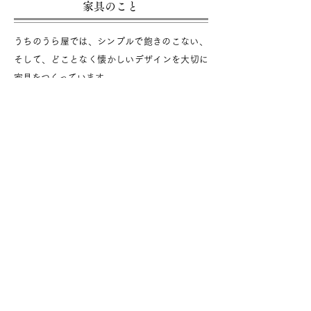
家具のこと
​うちのうら屋では、シンプルで飽きのこない、
そして、どことなく懐かしいデザインを大切に
家具をつくっています。
また、商品によっては節や割れを大胆に使用
し、木の持つ自然本来の質感や表情を大切にし
た作り方をすることがあります。木は同じ種類
であっても木目や節、割れなど、ひとつひとつ
表情がちがいます。節や割れも、そのときどき
で埋めるなどして手をかけてあげると、節がな
い木材と同じように問題なく使用することがで
きます。もちろん、埋めずにそのまま個性とし
て使用することもあります。
節や割れなどでその木が生きてきた物語を感じ
ていただき、よい味わいとしてお楽しみいただ
ければと思います。